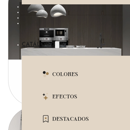
IMITACIÓN MADE
AZUL
IMITACIÓN PIEDR
IMITACIÓN META
CATÁLOGO
BLOG
COLORES
Cocinas blancas con encimera porcelánica
BLANCO
EFECTOS
BEIGE
IMITACIÓN MÁRMOL
DESTACADOS
GRIS