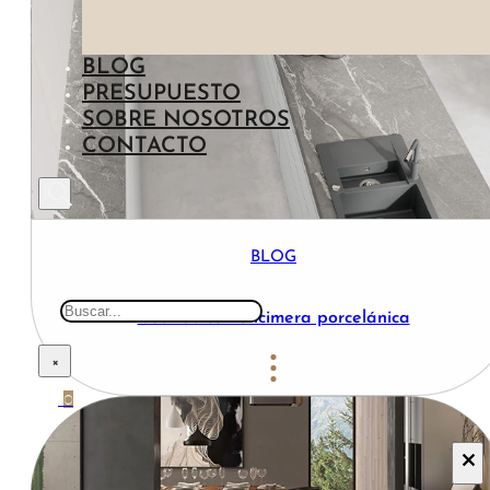
IMITACIÓN CEMENTO
NEGRO
ENCIMERAS BARATAS
IMITACIÓN MADERA
BLOG
AZUL
PRESUPUESTO
IMITACIÓN PIEDRA
SOBRE NOSOTROS
CONTACTO
IMITACIÓN METAL
BLOG
Buscar
Cocinas con encimera porcelánica
×
0