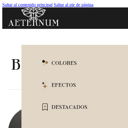
Saltar al contenido principal
Saltar al pie de página
BLOG
COLORES
BLANCO
EFECTOS
BEIGE
IMITACIÓN MÁRM
DESTACADOS
GRIS
IMITACIÓN CEMEN
NEGRO
ENCIMERAS BARAT