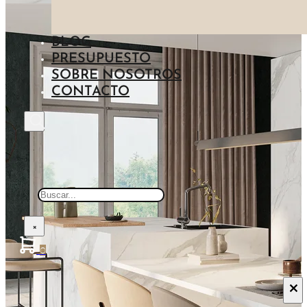
IMITACIÓN CEMENTO
NEGRO
ENCIMERAS BARATAS
IMITACIÓN MADERA
BLOG
AZUL
PRESUPUESTO
IMITACIÓN PIEDRA
SOBRE NOSOTROS
CONTACTO
IMITACIÓN METAL
Buscar
×
0