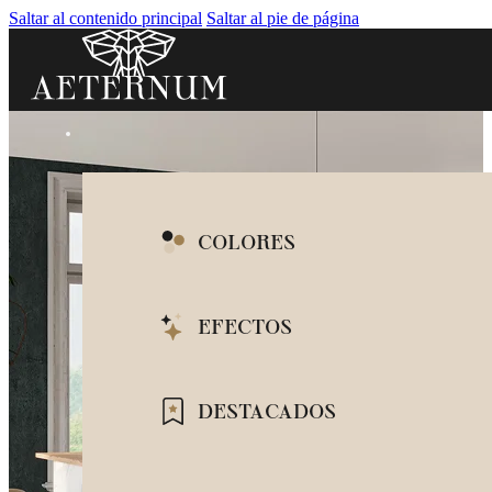
Saltar al contenido principal
Saltar al pie de página
COLORES
BLANCO
EFECTOS
BEIGE
IMITACIÓN MÁRM
DESTACADOS
GRIS
IMITACIÓN CEMEN
NEGRO
ENCIMERAS BARAT