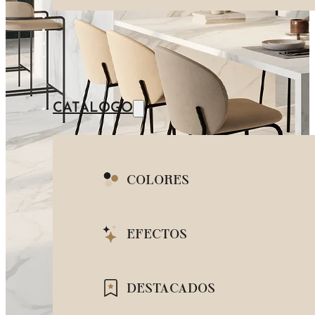
IMITACIÓN MADE
AZUL
IMITACIÓN PIEDR
IMITACIÓN META
CATÁLOGO
COLORES
BLANCO
EFECTOS
BEIGE
IMITACIÓN MÁRMOL
DESTACADOS
GRIS