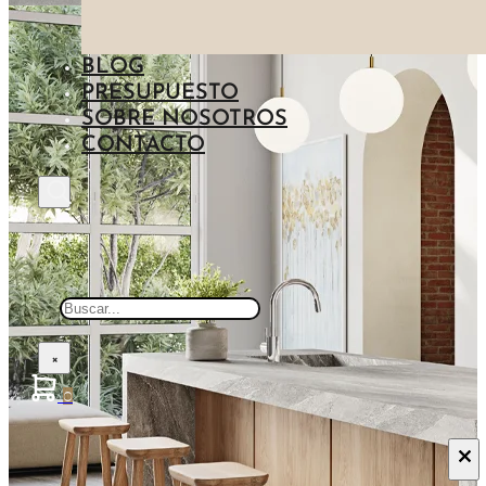
IMITACIÓN CEMENTO
NEGRO
ENCIMERAS BARATAS
IMITACIÓN MADERA
BLOG
AZUL
PRESUPUESTO
IMITACIÓN PIEDRA
SOBRE NOSOTROS
CONTACTO
IMITACIÓN METAL
Buscar
×
0