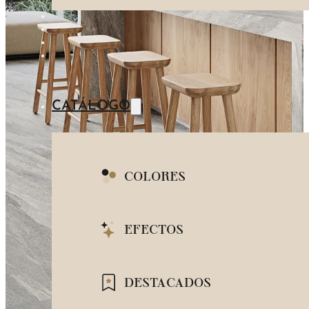
IMITACIÓN MADE
AZUL
IMITACIÓN PIEDR
IMITACIÓN META
CATÁLOGO
COLORES
BLANCO
EFECTOS
BEIGE
IMITACIÓN MÁRMOL
DESTACADOS
GRIS