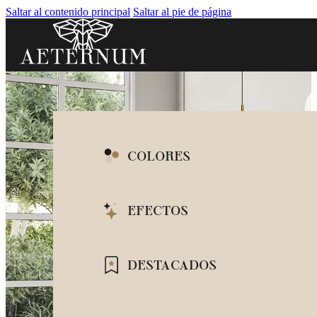
Saltar al contenido principal
Saltar al pie de página
COLORES
BLANCO
EFECTOS
BEIGE
IMITACIÓN MÁRM
DESTACADOS
GRIS
IMITACIÓN CEMEN
NEGRO
ENCIMERAS BARAT